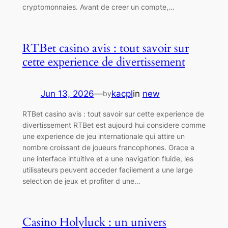
cryptomonnaies. Avant de creer un compte,…
RTBet casino avis : tout savoir sur
cette experience de divertissement
Jun 13, 2026
—
kacpl
in
new
by
RTBet casino avis : tout savoir sur cette experience de
divertissement RTBet est aujourd hui considere comme
une experience de jeu internationale qui attire un
nombre croissant de joueurs francophones. Grace a
une interface intuitive et a une navigation fluide, les
utilisateurs peuvent acceder facilement a une large
selection de jeux et profiter d une…
Casino Holyluck : un univers