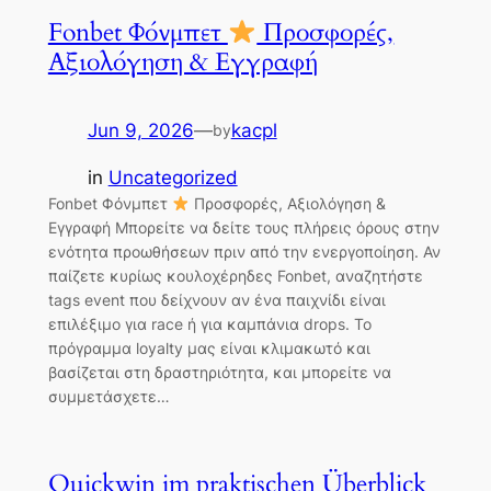
Fonbet Φόνμπετ
Προσφορές,
Αξιολόγηση & Εγγραφή
Jun 9, 2026
—
kacpl
by
in
Uncategorized
Fonbet Φόνμπετ
Προσφορές, Αξιολόγηση &
Εγγραφή Μπορείτε να δείτε τους πλήρεις όρους στην
ενότητα προωθήσεων πριν από την ενεργοποίηση. Αν
παίζετε κυρίως κουλοχέρηδες Fonbet, αναζητήστε
tags event που δείχνουν αν ένα παιχνίδι είναι
επιλέξιμο για race ή για καμπάνια drops. Το
πρόγραμμα loyalty μας είναι κλιμακωτό και
βασίζεται στη δραστηριότητα, και μπορείτε να
συμμετάσχετε…
Quickwin im praktischen Überblick