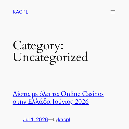
Skip
KACPL
to
content
Category:
Uncategorized
Λίστα με όλα τα Online Casinos
στην Ελλάδα Ιούνιος 2026
Jul 1, 2026
—
kacpl
by