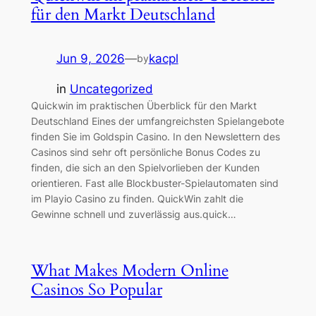
für den Markt Deutschland
Jun 9, 2026
—
kacpl
by
in
Uncategorized
Quickwin im praktischen Überblick für den Markt
Deutschland Eines der umfangreichsten Spielangebote
finden Sie im Goldspin Casino. In den Newslettern des
Casinos sind sehr oft persönliche Bonus Codes zu
finden, die sich an den Spielvorlieben der Kunden
orientieren. Fast alle Blockbuster-Spielautomaten sind
im Playio Casino zu finden. QuickWin zahlt die
Gewinne schnell und zuverlässig aus.quick…
What Makes Modern Online
Casinos So Popular