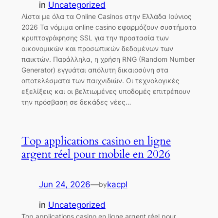
in
Uncategorized
Λίστα με όλα τα Online Casinos στην Ελλάδα Ιούνιος
2026 Τα νόμιμα online casino εφαρμόζουν συστήματα
κρυπτογράφησης SSL για την προστασία των
οικονομικών και προσωπικών δεδομένων των
παικτών. Παράλληλα, η χρήση RNG (Random Number
Generator) εγγυάται απόλυτη δικαιοσύνη στα
αποτελέσματα των παιχνιδιών. Οι τεχνολογικές
εξελίξεις και οι βελτιωμένες υποδομές επιτρέπουν
την πρόσβαση σε δεκάδες νέες…
Top applications casino en ligne
argent réel pour mobile en 2026
Jun 24, 2026
—
kacpl
by
in
Uncategorized
Top applications casino en ligne argent réel pour