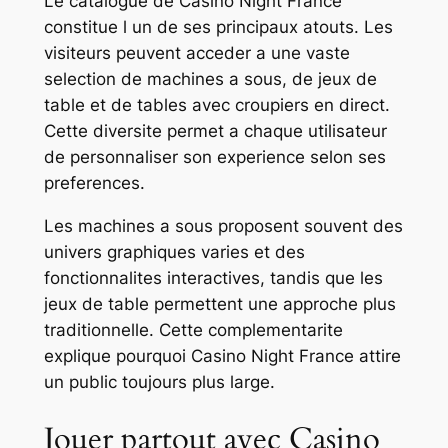
Le catalogue de Casino Night France
constitue l un de ses principaux atouts. Les
visiteurs peuvent acceder a une vaste
selection de machines a sous, de jeux de
table et de tables avec croupiers en direct.
Cette diversite permet a chaque utilisateur
de personnaliser son experience selon ses
preferences.
Les machines a sous proposent souvent des
univers graphiques varies et des
fonctionnalites interactives, tandis que les
jeux de table permettent une approche plus
traditionnelle. Cette complementarite
explique pourquoi Casino Night France attire
un public toujours plus large.
Jouer partout avec Casino