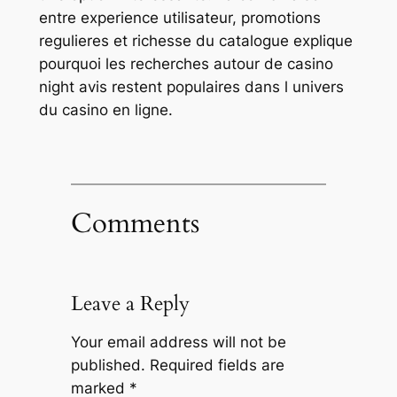
entre experience utilisateur, promotions
regulieres et richesse du catalogue explique
pourquoi les recherches autour de casino
night avis restent populaires dans l univers
du casino en ligne.
Comments
Leave a Reply
Your email address will not be
published.
Required fields are
marked
*