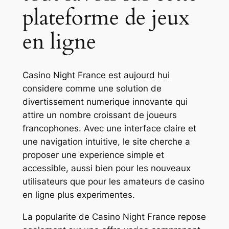
plateforme de jeux
en ligne
Casino Night France est aujourd hui
considere comme une solution de
divertissement numerique innovante qui
attire un nombre croissant de joueurs
francophones. Avec une interface claire et
une navigation intuitive, le site cherche a
proposer une experience simple et
accessible, aussi bien pour les nouveaux
utilisateurs que pour les amateurs de casino
en ligne plus experimentes.
La popularite de Casino Night France repose