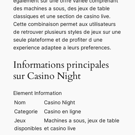
egalement sur une offre variee comprenant
des machines a sous, des jeux de table
classiques et une section de casino live.
Cette combinaison permet aux utilisateurs
de retrouver plusieurs styles de jeux sur une
seule plateforme et de profiter d une
experience adaptee a leurs preferences.
Informations principales
sur Casino Night
Element Information
Nom
Casino Night
Categorie
Casino en ligne
Jeux
Machines a sous, jeux de table
disponibles
et casino live