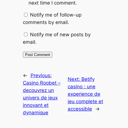
next time I comment.
Notify me of follow-up
comments by email.
Notify me of new posts by
email.
←
Previous:
Next:
Betify
Casino Roobet –
casino : une
decouvrez un
experience de
univers de jeux
jeu complete et
innovant et
accessible
→
dynamique